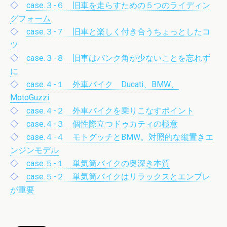
◇
case.３-６ 旧車を走らすための５つのライディン
グフォーム
◇
case.３-７ 旧車と楽しく付き合うちょっとしたコ
ツ
◇
case.３-８ 旧車はバンク角が少ないことを忘れず
に
◇
case.４-１ 外車バイク Ducati、BMW、
MotoGuzzi
◇
case.４-２ 外車バイクを乗りこなすポイント
◇
case.４-３ 個性際立つドゥカティの極意
◇
case.４-４ モトグッチとBMW。対照的な縦置きエ
ンジンモデル
◇
case.５-１ 単気筒バイクの奥深き本質
◇
case.５-２ 単気筒バイクはリラックスとエンブレ
が重要